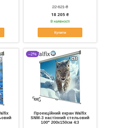
22 621 ₴
18 205 ₴
В наявності
Купити
–2%
lfix
Проекційний екран Walfix
ьовий
SNM-3 настінний стельовий
3
100" 200x150см 4:3