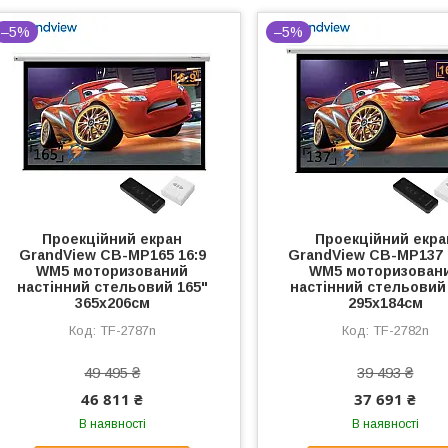
–5%
–5%
Проекційний екран
Проекційний екра
GrandView CB-MP165 16:9
GrandView CB-MP137 
WM5 моторизований
WM5 моторизован
настінний стельовий 165"
настінний стельовий
365x206см
295x184см
TF-2787n
TF-2782n
49 495 ₴
39 493 ₴
46 811 ₴
37 691 ₴
В наявності
В наявності