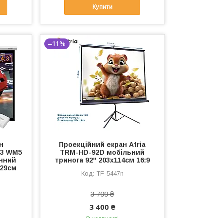
Купити
–11%
н
Проекційний екран Atria
:3 WM5
TRM-HD-92D мобільний
нний
тринога 92" 203x114см 16:9
229см
TF-5447n
3 799 ₴
3 400 ₴