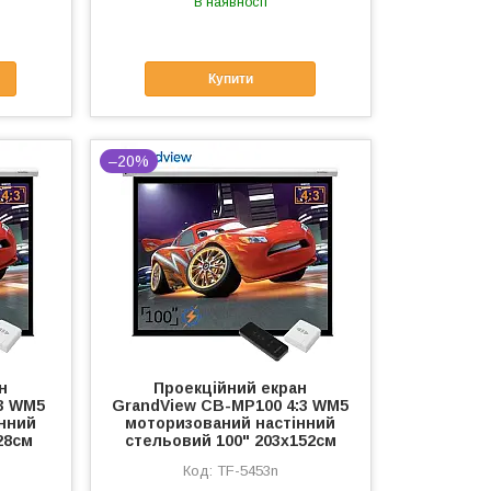
В наявності
Купити
–20%
н
Проекційний екран
3 WM5
GrandView CB-MP100 4:3 WM5
нний
моторизований настінний
28см
стельовий 100" 203x152см
TF-5453n