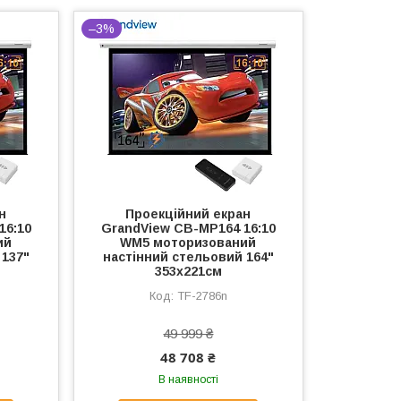
–3%
н
Проекційний екран
16:10
GrandView CB-MP164 16:10
ий
WM5 моторизований
 137"
настінний стельовий 164"
353x221см
TF-2786n
49 999 ₴
48 708 ₴
В наявності