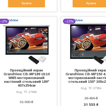
Купити
Купити
–2%
–13%
Проекційний екран
Проекційний екра
GrandView CB-MP189 16:10
GrandView CB-MP150 4
WM5 моторизований
моторизований насті
настінний стельовий 189"
стельовий 150" 305x
407x254см
TF-2795n
TF-2789n
36 456 ₴
51 999 ₴
31 555 ₴