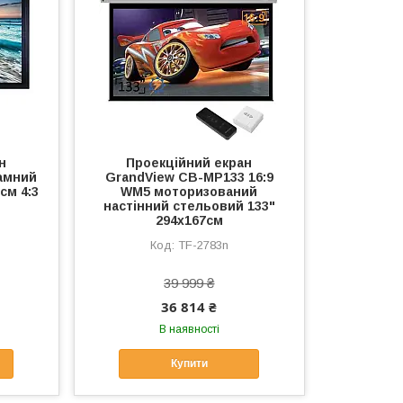
н
Проекційний екран
амний
GrandView CB-MP133 16:9
см 4:3
WM5 моторизований
настінний стельовий 133"
294x167см
TF-2783n
39 999 ₴
36 814 ₴
В наявності
Купити