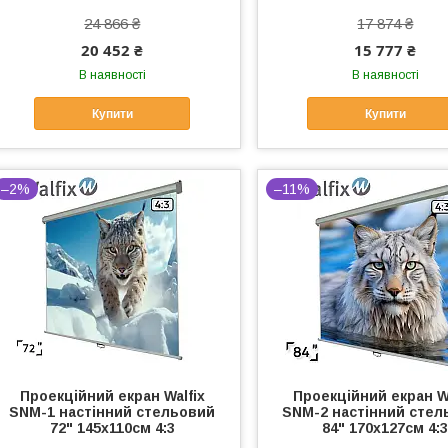
24 866 ₴
17 874 ₴
20 452 ₴
15 777 ₴
В наявності
В наявності
Купити
Купити
–2%
–11%
Проекційний екран Walfix
Проекційний екран Wa
SNM-1 настінний стельовий
SNM-2 настінний стел
72" 145x110см 4:3
84" 170x127см 4: