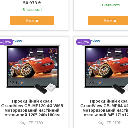
50 973 ₴
В наявності
В наявності
Купити
Купити
–18%
–12%
Проекційний екран
Проекційний екра
GrandView CB-MP120 4:3 WM5
GrandView CB-MP84 4:
моторизований настінний
моторизований насті
стельовий 120" 240x180см
стельовий 84" 171x1
TF-2780n
TF-2797n