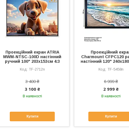
Проекційний екран ATRIA
Проекційний екра
MWM-NTSC-100D настінний
Charmount CFPC120 р
ручний 100" 203x153см 4:3
настінний 120" 240x180
TF-2712n
TF-5458n
3 400 ₴
6 999 ₴
3 100 ₴
2 999 ₴
В наявності
В наявності
Купити
Купити