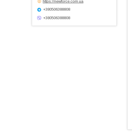
https://newforce.com.ua
+380506388808
+380506388808