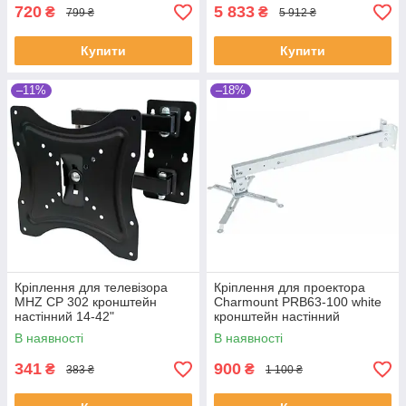
720
5 833
₴
₴
799 ₴
5 912 ₴
Купити
Купити
–11%
–18%
Кріплення для телевізора
Кріплення для проектора
MHZ CP 302 кронштейн
Charmount PRB63-100 white
настінний 14-42"
кронштейн настінний
стельовий
В наявності
В наявності
341
900
₴
₴
383 ₴
1 100 ₴