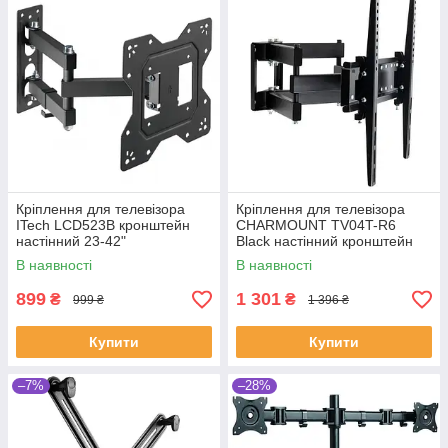
Кріплення для телевізора
Кріплення для телевізора
ITech LCD523B кронштейн
CHARMOUNT TV04T-R6
настінний 23-42"
Black настінний кронштейн
32-55"
В наявності
В наявності
899
1 301
₴
₴
999 ₴
1 396 ₴
Купити
Купити
–7%
–28%