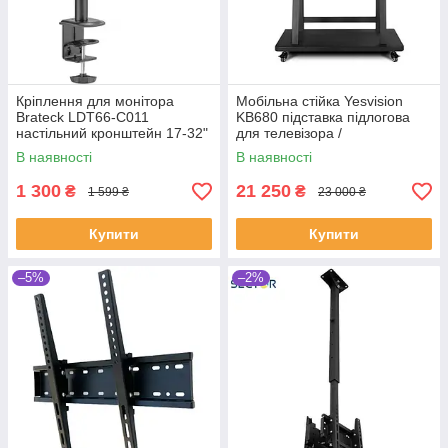
Кріплення для монітора
Мобільна стійка Yesvision
Brateck LDT66-C011
KB680 підставка підлогова
настільний кронштейн 17-32"
для телевізора /
інтерактивної панелі 50-86"
В наявності
В наявності
1 300
21 250
₴
₴
1 599 ₴
23 000 ₴
Купити
Купити
–5%
–2%