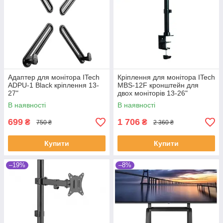
Адаптер для монітора ITech
Кріплення для монітора ITech
ADPU-1 Black кріплення 13-
MBS-12F кронштейн для
27"
двох моніторів 13-26"
В наявності
В наявності
699
1 706
₴
₴
750 ₴
2 360 ₴
Купити
Купити
–19%
–8%