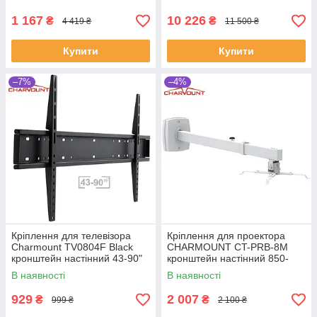
1 167
10 226
₴
₴
4 419 ₴
11 500 ₴
Купити
Купити
–7%
–4%
Кріплення для телевізора
Кріплення для проектора
Charmount TV0804F Black
CHARMOUNT CT-PRB-8M
кронштейн настінний 43-90"
кронштейн настінний 850-
1350 мм
В наявності
В наявності
929
2 007
₴
₴
999 ₴
2 100 ₴