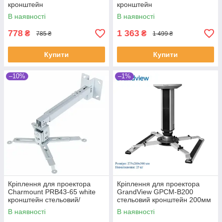
кронштейн
кронштейн
В наявності
В наявності
778
1 363
₴
₴
785 ₴
1 499 ₴
Купити
Купити
–10%
–1%
Кріплення для проектора
Кріплення для проектора
Charmount PRB43-65 white
GrandView GPCM-B200
кронштейн стельовий/
стельовий кронштейн 200мм
настінний
В наявності
В наявності