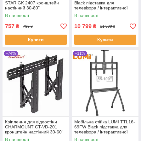
STAR GK 2407 кронштейн
Black підставка для
настінний 30-80"
телевізора / інтерактивної
панелі 55-75"
В наявності
В наявності
757
10 799
₴
₴
783 ₴
11 999 ₴
Купити
Купити
–74%
–11%
Кріплення для відеостіни
Мобільна стійка LUMI TTL16-
CHARMOUNT CT-VD-201
69FW Black підставка для
кронштейн настінний 30-60"
телевізора / інтерактивної
панелі 55-100"
В наявності
В наявності