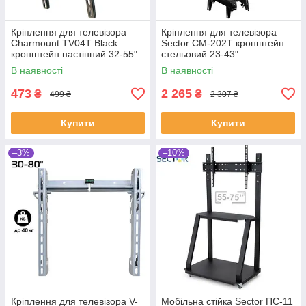
Кріплення для телевізора
Кріплення для телевізора
Charmount TV04T Black
Sector СМ-202Т кронштейн
кронштейн настінний 32-55"
стельовий 23-43"
В наявності
В наявності
473
2 265
₴
₴
499 ₴
2 307 ₴
Купити
Купити
–3%
–10%
Кріплення для телевізора V-
Мобільна стійка Sector ПС-11