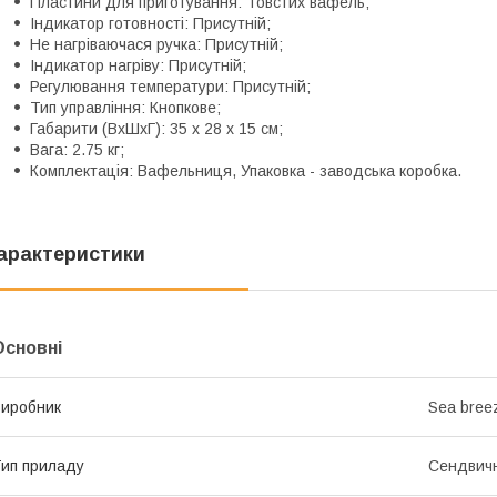
Пластини для приготування: Товстих вафель;
Індикатор готовності: Присутній;
Не нагріваючася ручка: Присутній;
Індикатор нагріву: Присутній;
Регулювання температури: Присутній;
Тип управління: Кнопкове;
Габарити (ВхШхГ): 35 x 28 x 15 см;
Вага: 2.75 кг;
Комплектація: Вафельниця, Упаковка - заводська коробка.
арактеристики
Основні
иробник
Sea bree
ип приладу
Сендвич