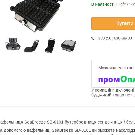
В наявності
Код:
TF-3
Купити
+380 (50) 638-88-08
У компанії підключені
будь-який товар не п
афельниця SeaBreeze SB-0101 бутербродниця сендвічниця / бельг
а допомогою вафельниці SeaBreeze SB-0101 ви зможете насолодж