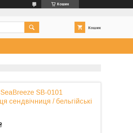
Кошик
Кошик
SeaBreeze SB-0101
я сендвічниця / бельгійські
₴