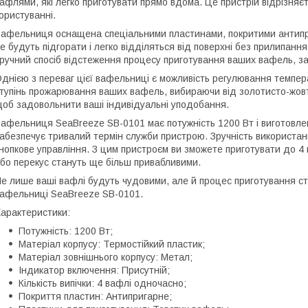
афлями, які легко приготувати прямо вдома. Це пристрій відрізня
ористуванні.
афельниця оснащена спеціальними пластинами, покритими антипри
е будуть підгорати і легко відділяться від поверхні без прилипанн
ручний спосіб відстеження процесу приготування ваших вафель, з
днією з переваг цієї вафельниці є можливість регулювання темпе
тупінь прожарювання ваших вафель, вибираючи від золотисто-жовто
об задовольнити ваші індивідуальні уподобання.
афельниця SeaBreeze SB-0101 має потужність 1200 Вт і виготовлен
абезпечує тривалий термін служби пристрою. Зручність використан
нопкове управління. З цим пристроєм ви зможете приготувати до 4
бо перекус стануть ще більш привабливими.
е лише ваші вафлі будуть чудовими, але й процес приготування 
афельниці SeaBreeze SB-0101.
арактеристики:
Потужність: 1200 Вт;
Матеріал корпусу: Термостійкий пластик;
Матеріал зовнішнього корпусу: Метал;
Індикатор включення: Присутній;
Кількість випічки: 4 вафлі одночасно;
Покриття пластин: Антипригарне;