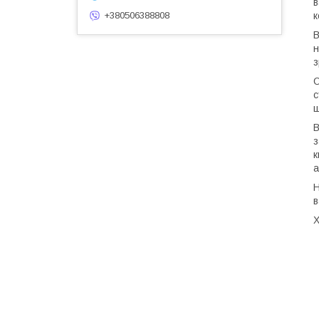
в
+380506388808
к
В
н
з
О
с
щ
В
з
к
а
Н
в
Х