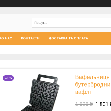
РО НАС
КОНТАКТИ
ДОСТАВКА ТА ОПЛАТА
Вафельниця 
–1%
бутербродниц
вафлі
1 801 
1 828 ₴