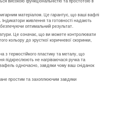
ється високою функціональністю та простотою в
гарним матеріалом. Це гарантує, що ваші вафлі
я. Індикатори живлення та готовності надають
абезпечуючи оптимальний результат.
ратури. Це означає, що ви можете контролювати
го кольору до хрусткої коричневої скоринки,
а з термостійкого пластику та металу, що
ня підкреслюють не нагріваючася ручка та
 вафель одночасно, завдяки чому ваш сніданок
стане простим та захоплюючим завдяки