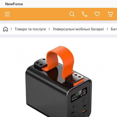
NewForce
Товари та послуги
Універсальні мобільні батареї
Бат