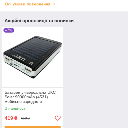
Всі умови повернення
Акційні пропозиції та новинки
–7%
Батарея універсальна UKC
Solar 90000mAh (4531)
мобільне зарядне із
сонячною панеллю та
В наявності
лампою
419
₴
450 ₴