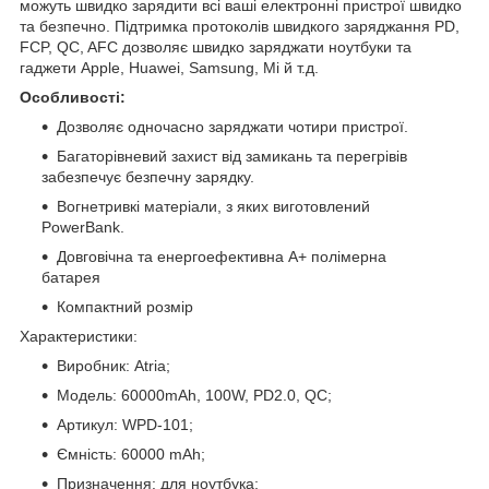
можуть швидко зарядити всі ваші електронні пристрої швидко
та безпечно. Підтримка протоколів швидкого заряджання PD,
FCP, QC, AFC дозволяє швидко заряджати ноутбуки та
гаджети Apple, Huawei, Samsung, Mi й т.д.
Особливості:
Дозволяє одночасно заряджати чотири пристрої.
Багаторівневий захист від замикань та перегрівів
забезпечує безпечну зарядку.
Вогнетривкі матеріали, з яких виготовлений
PowerBank.
Довговічна та енергоефективна A+ полімерна
батарея
Компактний розмір
Характеристики:
Виробник: Atria;
Модель: 60000mAh, 100W, PD2.0, QC;
Артикул: WPD-101;
Ємність: 60000 mAh;
Призначення: для ноутбука;