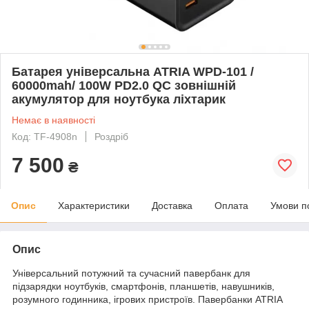
Батарея універсальна ATRIA WPD-101 /
60000mah/ 100W PD2.0 QC зовнішній
акумулятор для ноутбука ліхтарик
Немає в наявності
Код: TF-4908n
Роздріб
7 500
₴
Опис
Характеристики
Доставка
Оплата
Умови п
Опис
Універсальний потужний та сучасний павербанк для
підзарядки ноутбуків, смартфонів, планшетів, навушників,
розумного годинника, ігрових пристроїв. Павербанки ATRIA