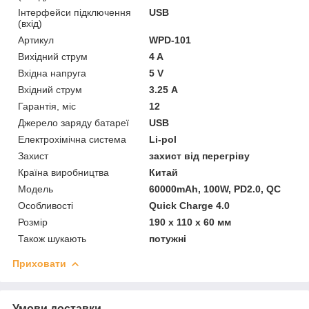
Інтерфейси підключення
USB
(вхід)
Артикул
WPD-101
Вихідний струм
4 A
Вхідна напруга
5 V
Вхідний струм
3.25 А
Гарантія, міс
12
Джерело заряду батареї
USB
Електрохімічна система
Li-pol
Захист
захист від перегріву
Країна виробництва
Китай
Мoдель
60000mAh, 100W, PD2.0, QC
Особливості
Quick Charge 4.0
Розмір
190 х 110 х 60 мм
Також шукають
потужні
Приховати
Умови доставки