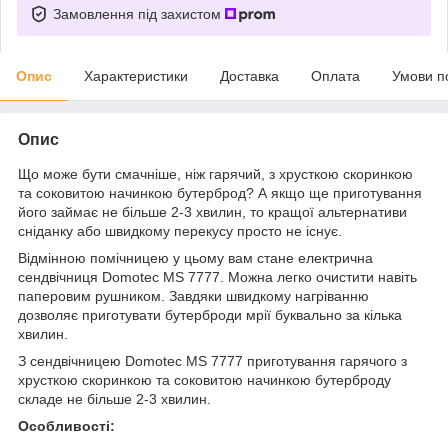
Замовлення під захистом
Опис
Характеристики
Доставка
Оплата
Умови п
Опис
Що може бути смачніше, ніж гарячий, з хрусткою скоринкою
та соковитою начинкою бутерброд? А якщо ще приготування
його займає не більше 2-3 хвилин, то кращої альтернативи
сніданку або швидкому перекусу просто не існує.
Відмінною помічницею у цьому вам стане електрична
сендвічниця Domotec MS 7777. Можна легко очистити навіть
паперовим рушником. Завдяки швидкому нагріванню
дозволяє приготувати бутерброди мрії буквально за кілька
хвилин.
З сендвічницею Domotec MS 7777 приготування гарячого з
хрусткою скоринкою та соковитою начинкою бутерброду
складе не більше 2-3 хвилин.
Особливості: