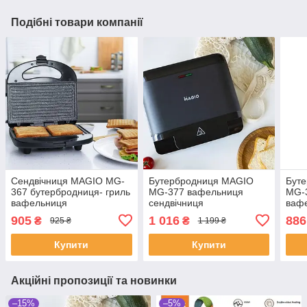
Подібні товари компанії
Сендвічниця MAGIO MG-
Бутербродниця MAGIO
Бут
367 бутербродниця- гриль
MG-377 вафельниця
MG-3
вафельниця
сендвічниця
вафе
905
1 016
886
₴
₴
925 ₴
1 199 ₴
Купити
Купити
Акційні пропозиції та новинки
–15%
–5%