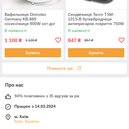
Вафельниця Domotec
Сендвічниця Tecro TSM-
Germany KB-888
101S-B бутербродниця
сосисочниця 800W хот-дог
антипригарне покриття 750W
мейкер
В наявності
В наявності
1 100
647
₴
₴
1 120 ₴
657 ₴
Купити
Купити
Показати ще
Про нас
94% позитивних з 35 відгуків за рік
Працює з 14.03.2024
м. Київ
Київ, Україна