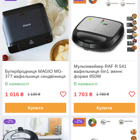
Мультимейкер RAF R.541
Бутербродниця MAGIO MG-
вафельниця 6in1 змінні
377 вафельниця сендвічниця
форми 850W
В наявності
В наявності
1 016
1 703
₴
₴
1 199 ₴
1 789 ₴
Купити
Купити
–2%
–2%