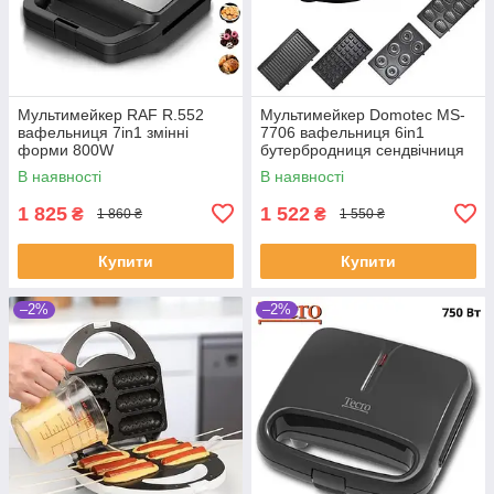
Мультимейкер RAF R.552
Мультимейкер Domotec MS-
вафельниця 7in1 змінні
7706 вафельниця 6in1
форми 800W
бутербродниця сендвічниця
горішниця 1000W
В наявності
В наявності
1 825
1 522
₴
₴
1 860 ₴
1 550 ₴
Купити
Купити
–2%
–2%