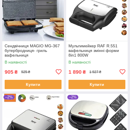
Сендвічниця MAGIO MG-367
Мультимейкер RAF R.551
бутербродниця- гриль
вафельниця змінні форми
вафельниця
8in1 800W
В наявності
В наявності
905
1 890
₴
₴
925 ₴
1 927 ₴
Купити
Купити
–2%
–2%