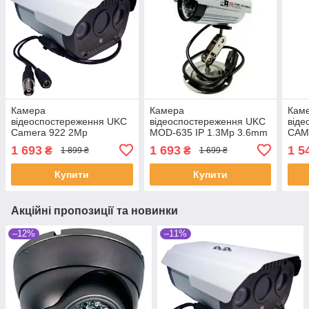
Камера
Камера
Кам
відеоспостереження UKC
відеоспостереження UKC
віде
Camera 922 2Mp
MOD-635 IP 1.3Mp 3.6mm
CAM
IP вулична
вули
1 693
1 693
1 5
₴
₴
1 899 ₴
1 699 ₴
Купити
Купити
Акційні пропозиції та новинки
–12%
–11%