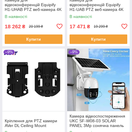
відеоконференцій Equipify
відеоконференцій Equipify
H1-UHAB PTZ веб-камера 4K
H1-UAB PTZ веб-камера 4K
UHD
UHD
В наявності
В наявності
18 262
17 471
₴
₴
20 199 ₴
19 299 ₴
Купити
Купити
–9%
–9%
Камера відеоспостереження
Кріплення для PTZ камери
UKC SF-W08-03 SOLAR
AVer DL Ceiling Mount
PANEL 3Mp сонячна панель