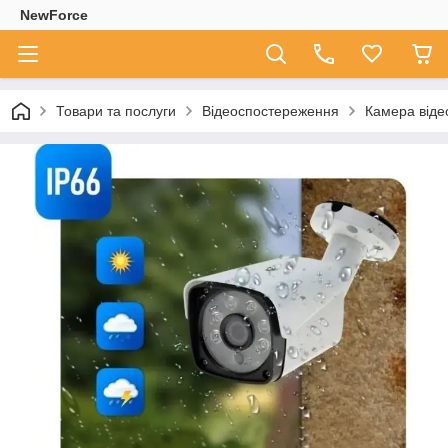
NewForce
Товари та послуги
Відеоспостереження
Камера віде