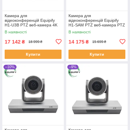
Камера для
Камера для
відеоконференцій Equipify
відеоконференцій Equipify
H1-U3B PTZ веб-камера 4K
H1-SAM PTZ веб-камера PTZ
UHD
2.1Mp
В наявності
В наявності
17 142
14 175
₴
₴
18 999 ₴
15 699 ₴
Купити
Купити
–10%
–9%
Камера для
Камера для