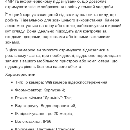
4MP та інфрачервоному підсвічуванню, що дозволяє
отримувати якісне зображення навіть у темний час доби.
Її міцний корпус захищений від впливу вологи та пилу, що
робить її ідеальною для зовнішнього використання. Камера
легко монтується на стіну або стелю, забезпечуючи широкий
кут огляду. Вона ідеально підходить для контролю за
входами, дворами, парковками або іншими важливими
зонами.
З цією камерою ви зможете отримувати відеозаписи в
реальному часі та, при необхідності, віддалено переглядати
записи з вашого мобільного пристрою або комп'ютера, що
підвищує рівень безпеки вашого об'єкта.
Характеристики:
Тип: Іp камера; Wifi камера відеоспостереження;
Форм-фактор: Корпусний;
Режим зйомки “День/ніч”: Так;
Вид корпусу: Водонепроникний;
ІК підсвічування: до 20 метрів;
Вологозахист: IP66;
Кріплення: Настінне; Стельове;