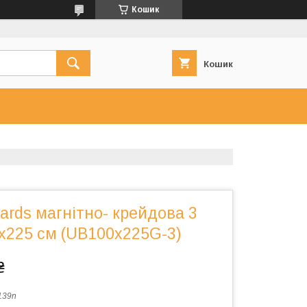
Кошик
Кошик
rds магнітно- крейдова 3
x225 см (UB100x225G-3)
₴
139n