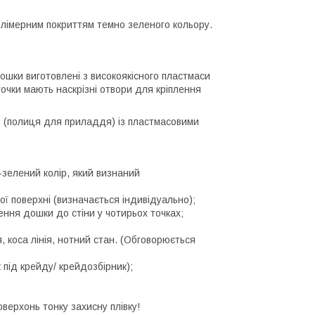
олімерним покриттям темно зеленого кольору.
ошки виготовлені з високоякісного пластмаси
очки мають наскрізні отвори для кріплення
в (полиця для приладдя) із пластмасовими
зелений колір, який визнаний
ї поверхні (визначається індивідуально);
ення дошки до стіни у чотирьох точках;
, коса лінія, нотний стан. (Обговорюється
під крейду/ крейдозбірник);
верхонь тонку захисну плівку!