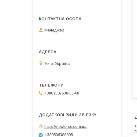
Менеджер
Київ, Україна
+380 (50) 638-88-08
Д
Д
https://newforce.com.ua
п
+380506388808