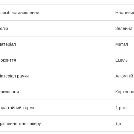
посіб встановлення
Настінни
олір
Зелений
атеріал
Метал
окриття
Емаль
атеріал рамки
Алюміній
аковання
Картонна
арантійний термін
1 років
ріплення для паперу
Да