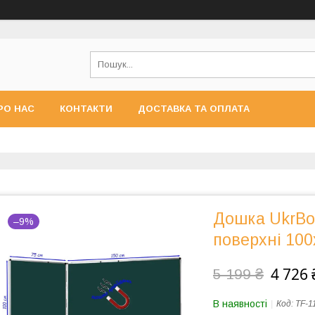
РО НАС
КОНТАКТИ
ДОСТАВКА ТА ОПЛАТА
Дошка UkrBoa
–9%
поверхні 100
4 726 
5 199 ₴
В наявності
Код:
TF-1