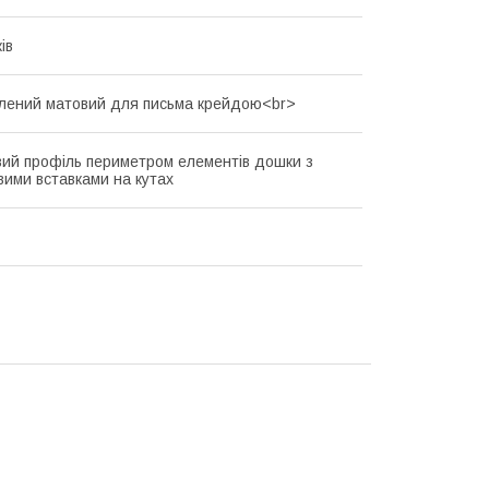
ів
лений матовий для письма крейдою<br>
вий профіль периметром елементів дошки з
вими вставками на кутах