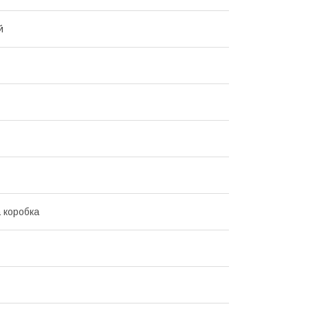
й
 коробка