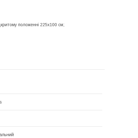
дкритому положенні 225x100 см;
s
альний