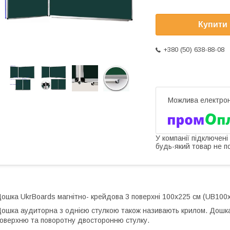
Купити
+380 (50) 638-88-08
У компанії підключені
будь-який товар не п
ошка UkrBoards магнітно- крейдова 3 поверхні 100х225 см (UB100
ошка аудиторна з однією стулкою також називають крилом. Дошка м
оверхню та поворотну двосторонню стулку.