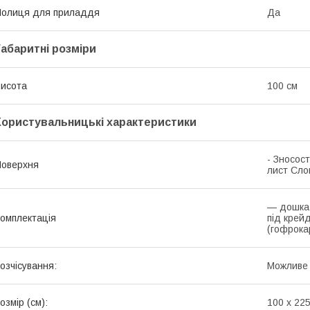
олиця для приладдя
Да
Габаритні розміри
исота
100 см
Користувальницькі характеристики
- Зносос
оверхня
лист Сло
— дошка 
омплектація
під крей
(гофрока
озчісування:
Можливе 
озмір (см):
100 x 22