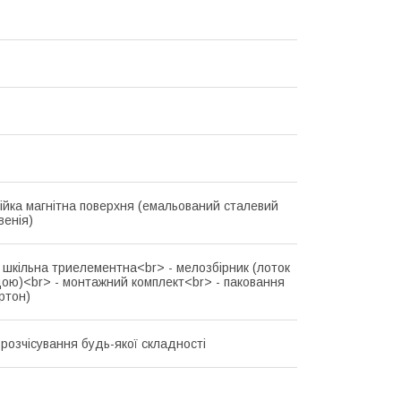
тійка магнітна поверхня (емальований сталевий
венія)
шкільна триелементна<br> - мелозбірник (лоток
дою)<br> - монтажний комплект<br> - паковання
ртон)
розчісування будь-якої складності
5