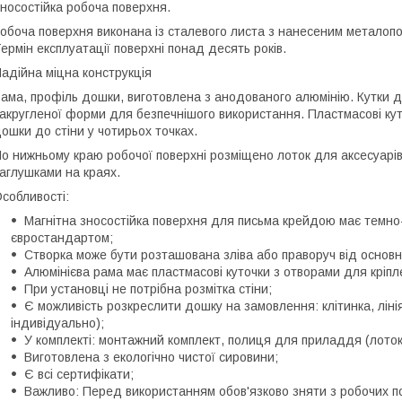
носостійка робоча поверхня.
обоча поверхня виконана із сталевого листа з нанесеним металоп
ермін експлуатації поверхні понад десять років.
адійна міцна конструкція
ама, профіль дошки, виготовлена з анодованого алюмінію. Кутки д
акругленої форми для безпечнішого використання. Пластмасові кут
ошки до стіни у чотирьох точках.
о нижньому краю робочої поверхні розміщено лоток для аксесуарі
аглушками на краях.
собливості:
Магнітна зносостійка поверхня для письма крейдою має темно-
євростандартом;
Створка може бути розташована зліва або праворуч від основно
Алюмінієва рама має пластмасові куточки з отворами для кріпл
При установці не потрібна розмітка стіни;
Є можливість розкреслити дошку на замовлення: клітинка, лінія
індивідуально);
У комплекті: монтажний комплект, полиця для приладдя (лоток 
Виготовлена ​​з екологічно чистої сировини;
Є всі сертифікати;
Важливо: Перед використанням обов'язково зняти з робочих по