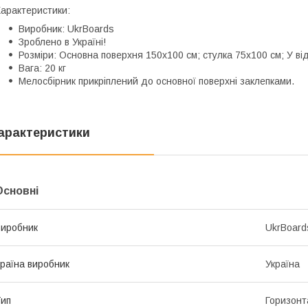
арактеристики:
Виробник: UkrBoards
Зроблено в Україні!
Розміри: Основна поверхня 150x100 см; стулка 75x100 см; У ві
Вага: 20 кг
Мелосбірник прикріплений до основної поверхні заклепками.
арактеристики
Основні
иробник
UkrBoard
раїна виробник
Україна
ип
Горизонт