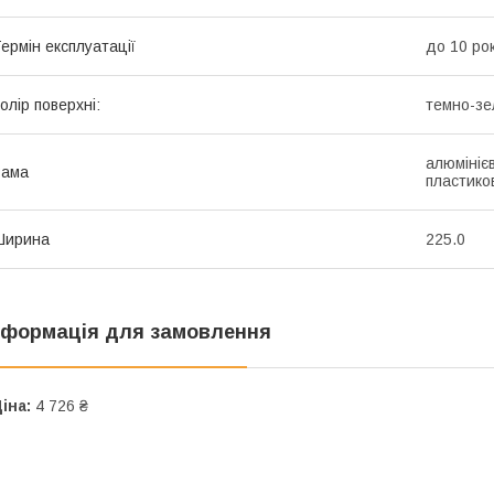
ермін експлуатації
до 10 рок
олір поверхні:
темно-зе
алюмініє
Рама
пластико
Ширина
225.0
нформація для замовлення
іна:
4 726 ₴