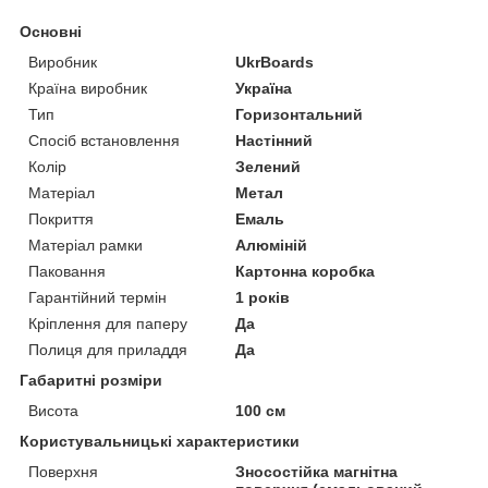
Основні
Виробник
UkrBoards
Країна виробник
Україна
Тип
Горизонтальний
Спосіб встановлення
Настінний
Колір
Зелений
Матеріал
Метал
Покриття
Емаль
Матеріал рамки
Алюміній
Паковання
Картонна коробка
Гарантійний термін
1 років
Кріплення для паперу
Да
Полиця для приладдя
Да
Габаритні розміри
Висота
100 см
Користувальницькі характеристики
Поверхня
Зносостійка магнітна