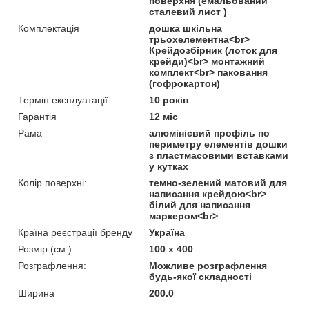
поверхня (емальований
сталевий лист )
Комплектація
дошка шкільна
трьохелементна<br>
Крейдозбірник (лоток для
крейди)<br> монтажний
комплект<br> паковання
(гофрокартон)
Термін експлуатації
10 років
Гарантія
12 міс
Рама
алюмінієвий профіль по
периметру елементів дошки
з пластмасовими вставками
у кутках
Колір поверхні:
темно-зелений матовий для
написання крейдою<br>
білий для написання
маркером<br>
Країна реєстрації бренду
Україна
Розмір (см.):
100 x 400
Розграфлення:
Можливе розграфлення
будь-якої складності
Ширина
200.0