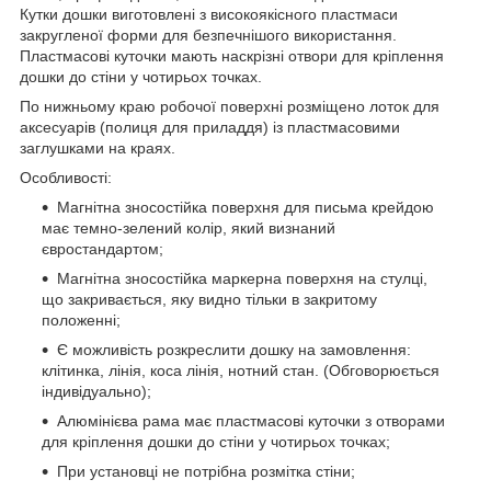
Кутки дошки виготовлені з високоякісного пластмаси
закругленої форми для безпечнішого використання.
Пластмасові куточки мають наскрізні отвори для кріплення
дошки до стіни у чотирьох точках.
По нижньому краю робочої поверхні розміщено лоток для
аксесуарів (полиця для приладдя) із пластмасовими
заглушками на краях.
Особливості:
Магнітна зносостійка поверхня для письма крейдою
має темно-зелений колір, який визнаний
євростандартом;
Магнітна зносостійка маркерна поверхня на стулці,
що закривається, яку видно тільки в закритому
положенні;
Є можливість розкреслити дошку на замовлення:
клітинка, лінія, коса лінія, нотний стан. (Обговорюється
індивідуально);
Алюмінієва рама має пластмасові куточки з отворами
для кріплення дошки до стіни у чотирьох точках;
При установці не потрібна розмітка стіни;