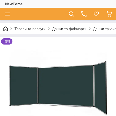
NewForce
Товари та послуги
Дошки та фліпчарти
Дошки трьох
–9%