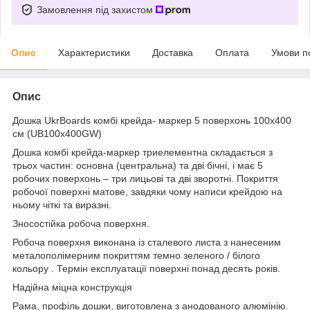
Замовлення під захистом
Опис
Характеристики
Доставка
Оплата
Умови п
Опис
Дошка UkrBoards комбі крейда- маркер 5 поверхонь 100х400
см (UB100x400GW)
Дошка комбі крейда-маркер триелементна складається з
трьох частин: основна (центральна) та дві бічні, і має 5
робочих поверхонь – три лицьові та дві зворотні. Покриття
робочої поверхні матове, завдяки чому написи крейдою на
ньому чіткі та виразні.
Зносостійка робоча поверхня.
Робоча поверхня виконана із сталевого листа з нанесеним
металополімерним покриттям темно зеленого / білого
кольору . Термін експлуатації поверхні понад десять років.
Надійна міцна конструкція
Рама, профіль дошки, виготовлена з анодованого алюмінію.