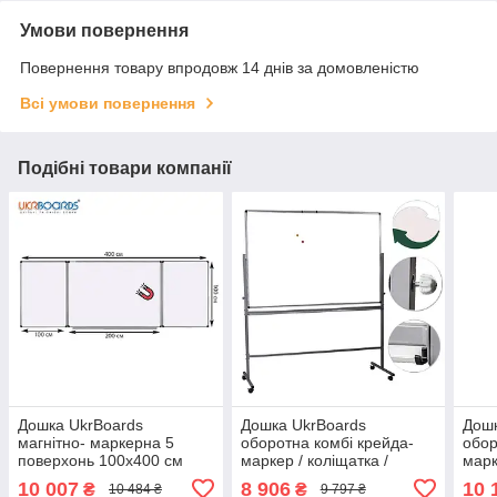
Умови повернення
Повернення товару впродовж 14 днів за домовленістю
Всі умови повернення
Подібні товари компанії
Дошка UkrBoards
Дошка UkrBoards
Дошк
магнітно- маркерна 5
оборотна комбі крейда-
обор
поверхонь 100x400 см
маркер / коліщатка /
марк
(UB100x400W)
двостороння 100х150 см
двос
10 007
8 906
10 
₴
₴
10 484 ₴
9 797 ₴
(UB-R100x150GW )
(UB