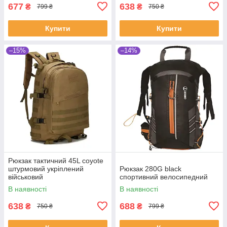
677
638
₴
₴
799 ₴
750 ₴
Купити
Купити
–15%
–14%
Рюкзак тактичний 45L coyote
штурмовий укріплений
Рюкзак 280G black
військовий
спортивний велосипедний
В наявності
В наявності
638
688
₴
₴
750 ₴
799 ₴