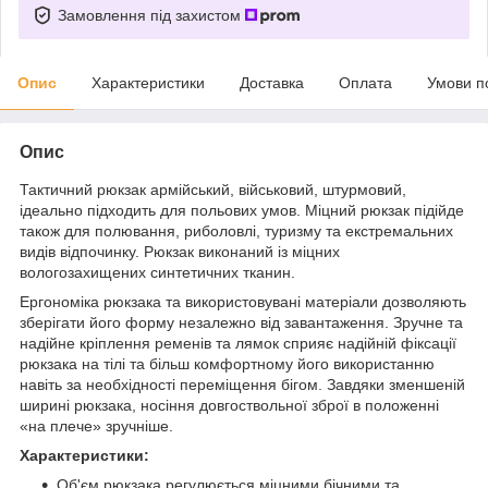
Замовлення під захистом
Опис
Характеристики
Доставка
Оплата
Умови п
Опис
Тактичний рюкзак армійський, військовий, штурмовий,
ідеально підходить для польових умов. Міцний рюкзак підійде
також для полювання, риболовлі, туризму та екстремальних
видів відпочинку. Рюкзак виконаний із міцних
вологозахищених синтетичних тканин.
Ергономіка рюкзака та використовувані матеріали дозволяють
зберігати його форму незалежно від завантаження. Зручне та
надійне кріплення ременів та лямок сприяє надійній фіксації
рюкзака на тілі та більш комфортному його використанню
навіть за необхідності переміщення бігом. Завдяки зменшеній
ширині рюкзака, носіння довгоствольної зброї в положенні
«на плече» зручніше.
Характеристики:
Об'єм рюкзака регулюється міцними бічними та