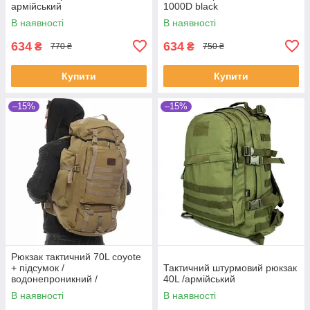
армійський
1000D black
В наявності
В наявності
634
634
₴
₴
770 ₴
750 ₴
Купити
Купити
–15%
–15%
Рюкзак тактичний 70L coyote
+ підсумок /
Тактичний штурмовий рюкзак
водонепроникний /
40L /армійський
армійський
В наявності
В наявності