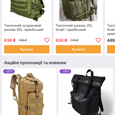
Тактичний штурмовий
Тактичний рюкзак 25L
Такт
рюкзак 40L /армійський
khaki / армійський
khak
армі
638
634
449
₴
₴
750 ₴
770 ₴
Купити
Купити
Акційні пропозиції та новинки
–20%
–18%