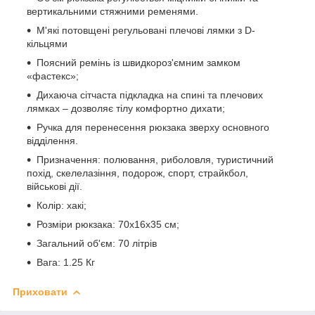
вертикальними стяжними ременями.
М'які потовщені регульовані плечові лямки з D-
кільцями
Поясний ремінь із швидкороз'ємним замком
«фастекс»;
Дихаюча сітчаста підкладка на спині та плечових
лямках – дозволяє тілу комфортно дихати;
Ручка для перенесення рюкзака зверху основного
відділення.
Призначення: полювання, риболовля, туристичний
похід, скелелазіння, подорож, спорт, страйкбол,
військові дії.
Колір: хакі;
Розміри рюкзака: 70х16х35 см;
Загальний об'єм: 70 літрів
Вага: 1.25 Кг
Приховати