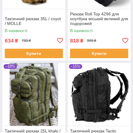
Рюкзак Roll Top 4296 для
Тактичний рюкзак 35L / coyot
ноутбука міський великий для
/ MOLLE
подорожей
В наявності
В наявності
634
818
₴
₴
790 ₴
999 ₴
Купити
Купити
–18%
–15%
Тактичний рюкзак 25L khaki /
Тактичний рюкзак Tactic