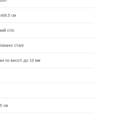
bon
5x68.5 см
кий стіл
бованої сталі
ні по висоті до 10 мм
5 см