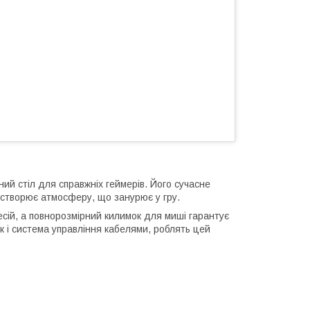
 стіл для справжніх геймерів. Його сучасне
створює атмосферу, що занурює у гру.
есій, а повнорозмірний килимок для миші гарантує
ик і система управління кабелями, роблять цей