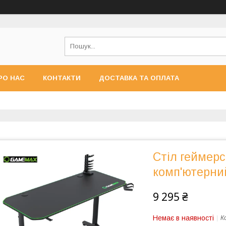
РО НАС
КОНТАКТИ
ДОСТАВКА ТА ОПЛАТА
Стіл геймер
комп'ютерни
9 295 ₴
Немає в наявності
К