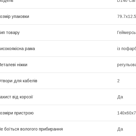
Мoдель
D140 Car
озмір упаковки
79.7x12.
ип товару
Геймерсь
исокоякісна рама
із пофар
еталеві ніжки
регульова
твори для кабелів
2
ахист від корозії
Да
озміри пристрою
140x60x7
е боїться вологого прибирання
Да