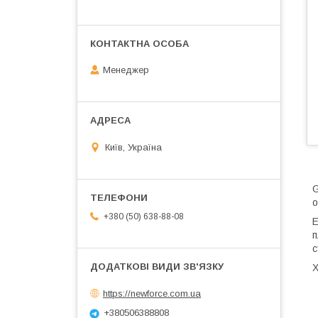
Менеджер
Київ, Україна
G
о
+380 (50) 638-88-08
Е
п
с
Х
https://newforce.com.ua
+380506388808