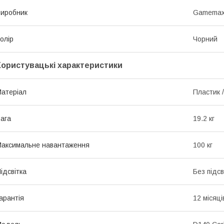
иробник
Gamema
олір
Чорний
Користувацькі характеристики
атеріал
Пластик 
ага
19.2 кг
аксимальне навантаження
100 кг
ідсвітка
Без підсв
арантія
12 місяці