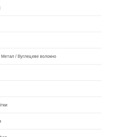
x
/ Метал / Вуглецеве волокно
ітки
в