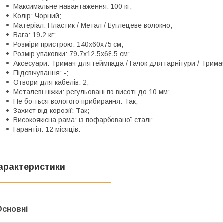
Максимальне навантаження: 100 кг;
Колір: Чорний;
Матеріал: Пластик / Метал / Вуглецеве волокно;
Вага: 19.2 кг;
Розміри пристрою: 140x60x75 см;
Розмір упаковки: 79.7x12.5x68.5 см;
Аксесуари: Тримач для геймпада / Гачок для гарнітури / Тримач
Підсвічування: -;
Отвори для кабелів: 2;
Металеві ніжки: регульовані по висоті до 10 мм;
Не боїться вологого прибирання: Так;
Захист від корозії: Так;
Високоякісна рама: із пофарбованої сталі;
Гарантія: 12 місяців.
арактеристики
Основні