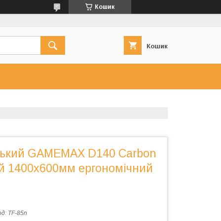
Кошик
Кошик
ський GAMEMAX D140 Carbon
й 1400x600мм ергономічний
од:
TF-85n