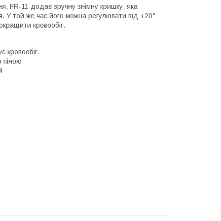
я, FR-11 додає зручну знімну кришку, яка
. У той же час його можна регулювати від +20°
окращити кровообіг.
є кровообіг.
ю піною
й