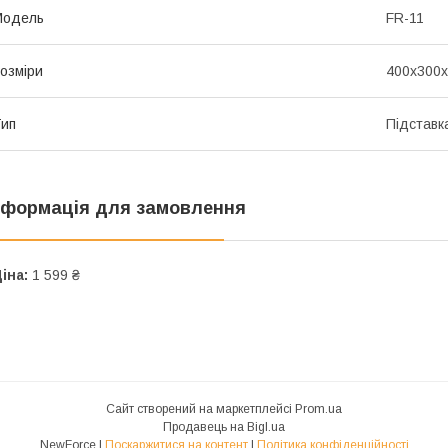
Мoдель
FR-11
озміри
400x300x
ип
Підставка
нформація для замовлення
іна:
1 599 ₴
Сайт створений на маркетплейсі
Prom.ua
Продавець на Bigl.ua
NewForce |
Поскаржитися на контент
|
Політика конфіденційності