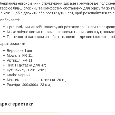
берігаючи ергономічний структурний дизайн і регульовані положенн
творює більш спокійну та комфортну обстановку для офісу та життя
о -20°, щоб відпочити або розтягнути ноги, щоб розслабитися та п
собливості:
Ергономічний дизайн конструкції розтягує ваші ноги та покращу
М'яке знімне покриття: замшеве покриття з м'якою внутрішньо
Протиковзкі накладки запобігають появі подряпин і потертосте
арактеристики:
Виробник: Lumi;
Модель: FR-11;
Артикул: FR-11;
Тип: Підставка для ніг;
Кут нахилу: +20°~-20°;
Колір: Чорний;
Максимальне навантаження: 20 кг;
Розміри: 400x300x123 мм;
арактеристики