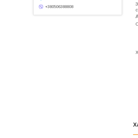
З
+380506388808
с
д
О
Х
Х