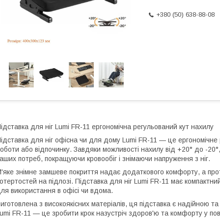
+380 (50) 638-88-08
ідставка для ніг Lumi FR-11 ергономічна регульований кут нахилу
ідставка для ніг офісна чи для дому Lumi FR-11 — це ергономічне 
оботи або відпочинку. Завдяки можливості нахилу від +20° до -20°
аших потреб, покращуючи кровообіг і знімаючи напруження з ніг.
'яке знімне замшеве покриття надає додаткового комфорту, а про
отертостей на підлозі. Підставка для ніг Lumi FR-11 має компактн
ля використання в офісі чи вдома.
иготовлена з високоякісних матеріалів, ця підставка є надійною та
umi FR-11 — це зробити крок назустріч здоров'ю та комфорту у по