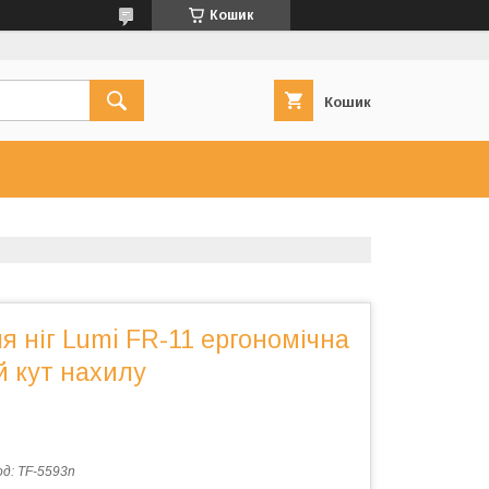
Кошик
Кошик
я ніг Lumi FR-11 ергономічна
й кут нахилу
од:
TF-5593n