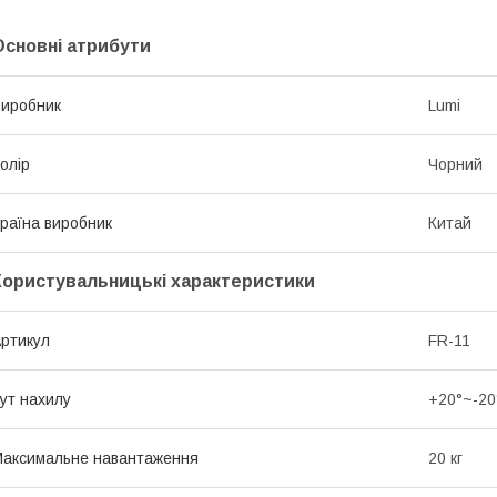
Основні атрибути
иробник
Lumi
олір
Чорний
раїна виробник
Китай
Користувальницькі характеристики
ртикул
FR-11
ут нахилу
+20°~-20
аксимальне навантаження
20 кг