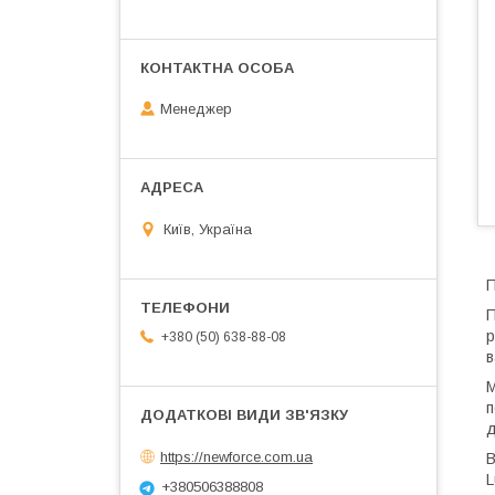
Менеджер
Київ, Україна
П
П
р
+380 (50) 638-88-08
в
М
п
д
https://newforce.com.ua
В
L
+380506388808