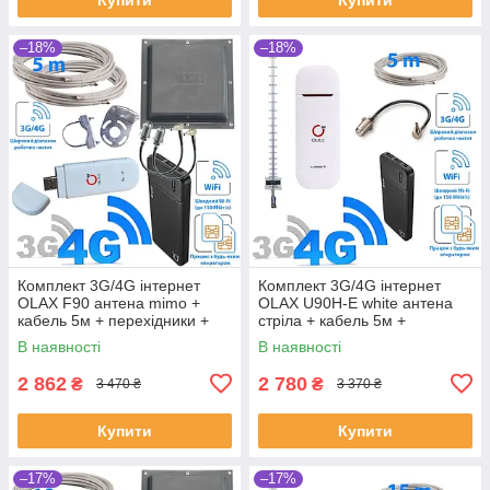
–18%
–18%
Комплект 3G/4G інтернет
Комплект 3G/4G інтернет
OLAX F90 антена mimo +
OLAX U90H-E white антена
кабель 5м + перехідники +
стріла + кабель 5м +
павербанк 10000 mAh
перехідник + павербанк
В наявності
В наявності
10000 mAh
2 862
2 780
₴
₴
3 470 ₴
3 370 ₴
Купити
Купити
–17%
–17%