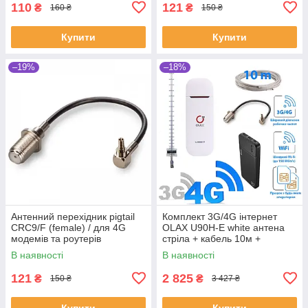
110
121
₴
₴
160 ₴
150 ₴
Купити
Купити
–19%
–18%
Антенний перехідник pigtail
Комплект 3G/4G інтернет
CRC9/F (female) / для 4G
OLAX U90H-E white антена
модемів та роутерів
стріла + кабель 10м +
перехідник + павербанк
В наявності
В наявності
10000 mAh
121
2 825
₴
₴
150 ₴
3 427 ₴
Купити
Купити