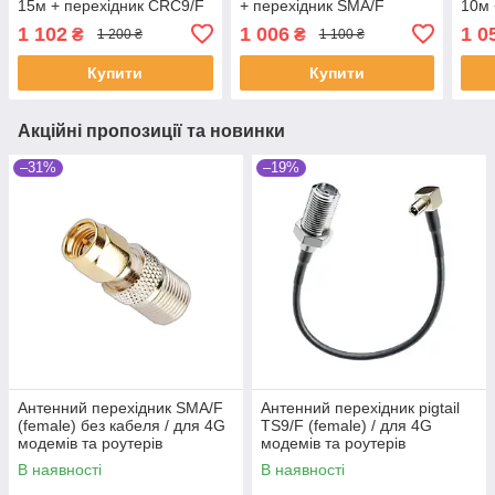
15м + перехідник CRC9/F
+ перехідник SMA/F
10м 
1 102
1 006
1 0
₴
₴
1 200 ₴
1 100 ₴
Купити
Купити
Акційні пропозиції та новинки
–31%
–19%
Антенний перехідник SMA/F
Антенний перехідник pigtail
(female) без кабеля / для 4G
TS9/F (female) / для 4G
модемів та роутерів
модемів та роутерів
В наявності
В наявності