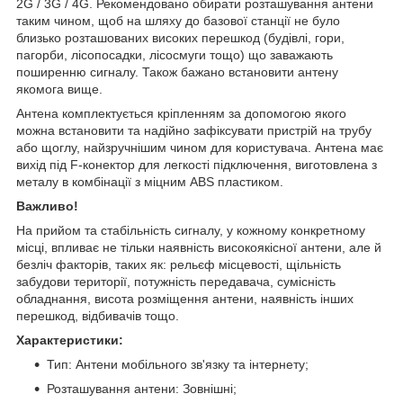
2G / 3G / 4G. Рекомендовано обирати розташування антени
таким чином, щоб на шляху до базової станції не було
близько розташованих високих перешкод (будівлі, гори,
пагорби, лісопосадки, лісосмуги тощо) що заважають
поширенню сигналу. Також бажано встановити антену
якомога вище.
Антена комплектується кріпленням за допомогою якого
можна встановити та надійно зафіксувати пристрій на трубу
або щоглу, найзручнішим чином для користувача. Антена має
вихід під F-конектор для легкості підключення, виготовлена з
металу в комбінації з міцним ABS пластиком.
Важливо!
На прийом та стабільність сигналу, у кожному конкретному
місці, впливає не тільки наявність високоякісної антени, але й
безліч факторів, таких як: рельєф місцевості, щільність
забудови території, потужність передавача, сумісність
обладнання, висота розміщення антени, наявність інших
перешкод, відбивачів тощо.
Характеристики:
Тип: Антени мобільного зв'язку та інтернету;
Розташування антени: Зовнішні;