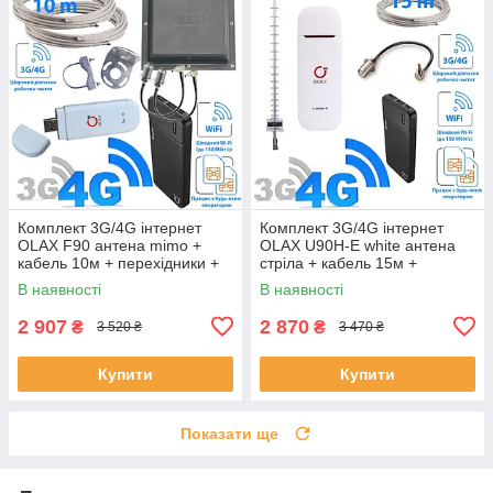
Комплект 3G/4G інтернет
Комплект 3G/4G інтернет
OLAX F90 антена mimo +
OLAX U90H-E white антена
кабель 10м + перехідники +
стріла + кабель 15м +
павербанк 10000 mAh
перехідник + павербанк
В наявності
В наявності
10000 mAh
2 907
2 870
₴
₴
3 520 ₴
3 470 ₴
Купити
Купити
Показати ще