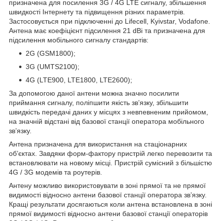
призначена для посилення 3G / 4G LTE сигналу, збільшення
швидкості Інтернету та підвищення різних параметрів.
Застосовується при підключенні до Lifecell, Kyivstar, Vodafone.
Антена має коефіцієнт підсилення 21 dBi та призначена для
підсилення мобільного сигналу стандартів:
2G (GSM1800);
3G (UMTS2100);
4G (LTE900, LTE1800, LTE2600);
За допомогою даної антени можна значно посилити
приймання сигналу, поліпшити якість зв’язку, збільшити
швидкість передачі даних у місцях з невпевненим прийомом,
на значній відстані від базової станції оператора мобільного
зв’язку.
Антена призначена для використання на стаціонарних
об’єктах. Завдяки форм-фактору пристрій легко перевозити та
встановлювати на новому місці. Пристрій сумісний з більшістю
4G / 3G модемів та роутерів.
Антену можливо використовувати в зоні прямої та не прямої
видимості відносно антени базової станції оператора зв’язку.
Кращі результати досягаються коли антена встановлена в зоні
прямої видимості відносно антени базової станції операторів