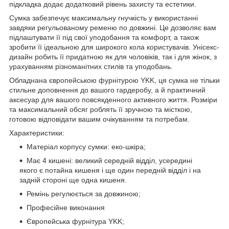
підкладка додає додатковий рівень захисту та естетики.
Сумка забезпечує максимальну гнучкість у використанні
завдяки регульованому ременю по довжині. Це дозволяє вам
підлаштувати її під свої уподобання та комфорт, а також
зробити її ідеальною для широкого кола користувачів. Унісекс-
дизайн робить її придатною як для чоловіків, так і для жінок, з
урахуванням різноманітних стилів та уподобань.
Обладнана європейською фурнітурою YKK, ця сумка не тільки
стильне доповнення до вашого гардеробу, а й практичний
аксесуар для вашого повсякденного активного життя. Розміри
та максимальний обсяг роблять її зручною та місткою,
готовою відповідати вашим очікуванням та потребам.
Характеристики:
Матеріал корпусу сумки: еко-шкіра;
Має 4 кишені: великий середній відділ, усередині
якого є потайна кишеня і ще один передній відділ і на
задній стороні ще одна кишеня.
Ремінь регулюється за довжиною;
Професійне виконання
Європейська фурнітура YKK;