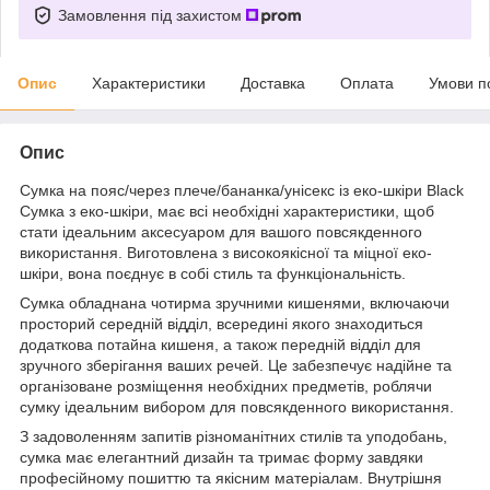
Замовлення під захистом
Опис
Характеристики
Доставка
Оплата
Умови п
Опис
Сумка на пояс/через плече/бананка/унісекс із еко-шкіри Black
Сумка з еко-шкіри, має всі необхідні характеристики, щоб
стати ідеальним аксесуаром для вашого повсякденного
використання. Виготовлена з високоякісної та міцної еко-
шкіри, вона поєднує в собі стиль та функціональність.
Сумка обладнана чотирма зручними кишенями, включаючи
просторий середній відділ, всередині якого знаходиться
додаткова потайна кишеня, а також передній відділ для
зручного зберігання ваших речей. Це забезпечує надійне та
організоване розміщення необхідних предметів, роблячи
сумку ідеальним вибором для повсякденного використання.
З задоволенням запитів різноманітних стилів та уподобань,
сумка має елегантний дизайн та тримає форму завдяки
професійному пошиттю та якісним матеріалам. Внутрішня