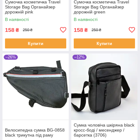
Сумочка косметичка Travel
Сумочка косметичка Travel
Storage Bag Органайзер
Storage Bag Органайзер
дорожній pink
дорожній green
В наявності
В наявності
158
158
₴
₴
250 ₴
250 ₴
Купити
Купити
–26%
–12%
Сумка чоловіча шкіряна black
Велосипедна сумка BG-0858
кросс-боді / месенджер /
black трикутна під раму
барсетка (3706)