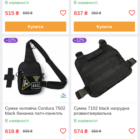
В наявності
В наявності
515
837
₴
₴
699 ₴
950 ₴
Купити
Купити
–12%
–12%
Сумка чоловіча Cordura 7502
Сумка 7102 black нагрудна
black бананка патч-панелль
розвантажувальна
В наявності
В наявності
616
574
₴
₴
699 ₴
650 ₴