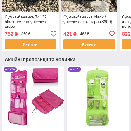
Сумка-бананка 74132
Сумка-бананка black /
Сумк
black поясна унісекс /
унісекс / еко-шкіра (3609)
/нат
шкіра
пояс
752
421
822
₴
₴
850 ₴
463 ₴
Купити
Купити
Акційні пропозиції та новинки
–37%
–37%