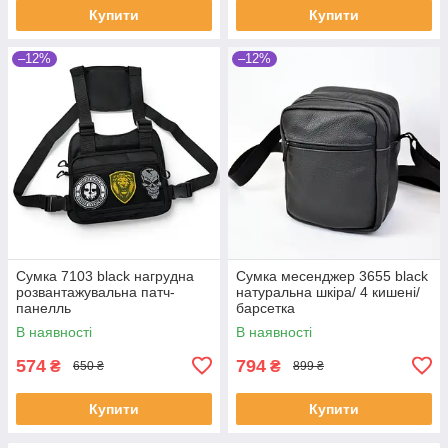
Купити
Купити
–12%
–12%
Сумка 7103 black нагрудна
Сумка месенджер 3655 black
розвантажувальна патч-
натуральна шкіра/ 4 кишені/
панелль
барсетка
В наявності
В наявності
574
794
₴
₴
650 ₴
899 ₴
Купити
Купити