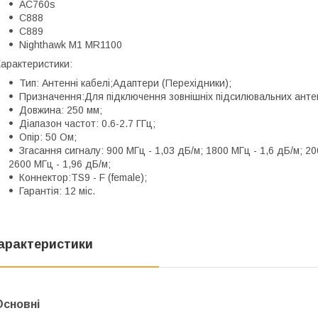
AC760s
C888
C889
Nighthawk M1 MR1100
арактеристики:
Тип: Антенні кабелі;Адаптери (Перехідники);
Призначення:Для підключення зовнішніх підсилювальних анте
Довжина: 250 мм;
Діапазон частот: 0.6-2.7 ГГц;
Опір: 50 Ом;
Згасання сигналу: 900 МГц - 1,03 дБ/м; 1800 МГц - 1,6 дБ/м; 2
2600 МГц - 1,96 дБ/м;
Коннектор:TS9 - F (female);
Гарантія: 12 міс.
арактеристики
Основні