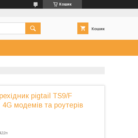
Кошик
Кошик
ехідник pigtail TS9/F
ля 4G модемів та роутерів
422n