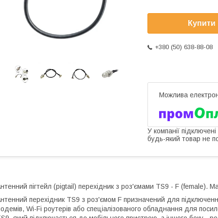
Купити
+380 (50) 638-88-08
У компанії підключені
будь-який товар не п
нтенний пігтейл (pigtail) перехідник з роз'ємами TS9 - F (female). 
нтенний перехідник TS9 з роз'ємом F призначений для підключен
одемів, Wi-Fi роутерів або спеціалізованого обладнання для посил