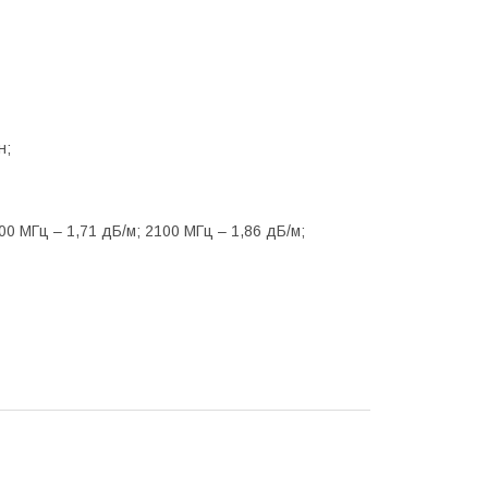
н;
000 МГц – 1,71 дБ/м; 2100 МГц – 1,86 дБ/м;