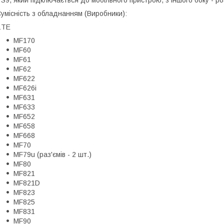
S9, який підключається до мобільного пристрою, з іншого боку - ро
умісність з обладнанням (Виробники):
ZTE
MF170
MF60
MF61
MF62
MF622
MF626i
MF631
MF633
MF652
MF658
MF668
MF70
MF79u (раз'ємів - 2 шт.)
MF80
MF821
MF821D
MF823
MF825
MF831
MF90