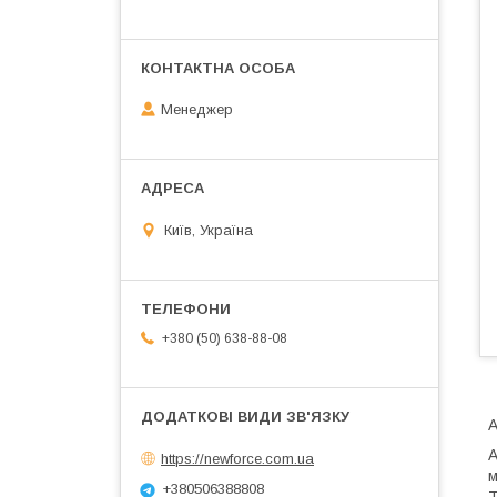
Менеджер
Київ, Україна
+380 (50) 638-88-08
А
А
https://newforce.com.ua
м
+380506388808