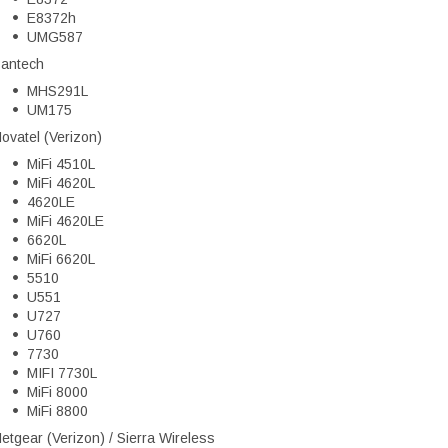
E8372h
UMG587
antech
MHS291L
UM175
ovatel (Verizon)
MiFi 4510L
MiFi 4620L
4620LE
MiFi 4620LE
6620L
MiFi 6620L
5510
U551
U727
U760
7730
MIFI 7730L
MiFi 8000
MiFi 8800
etgear (Verizon) / Sierra Wireless