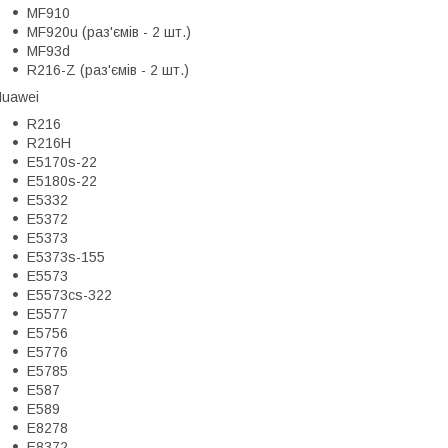
MF910
MF920u (раз'ємів - 2 шт.)
MF93d
R216-Z (раз'ємів - 2 шт.)
uawei
R216
R216H
E5170s-22
E5180s-22
E5332
E5372
E5373
E5373s-155
E5573
E5573cs-322
E5577
E5756
E5776
E5785
E587
E589
E8278
E8372