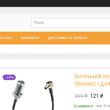
РО НАС
КОНТАКТИ
ДОСТАВКА ТА ОПЛАТА
Антенний пер
–19%
(female) / д
121 ₴
150 ₴
В наявності
Код:
TF-3