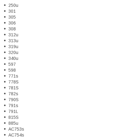
250u
301
305
306
308
312u
313u
319u
320u
340u
597
598
771s
778S
781S
782s
790S
791s
791L
815S
885u
AC753s
AC754s