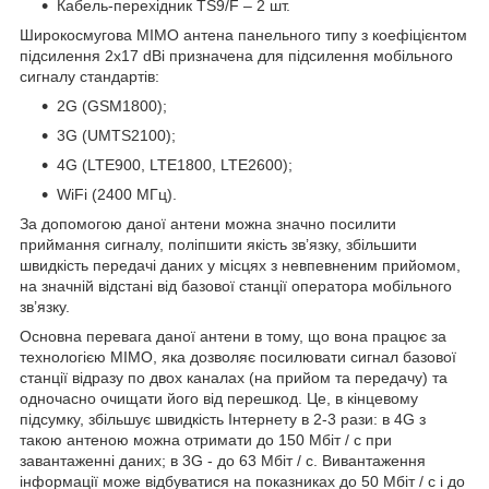
Кабель-перехідник TS9/F – 2 шт.
Широкосмугова MIMO антена панельного типу з коефіцієнтом
підсилення 2x17 dBi призначена для підсилення мобільного
сигналу стандартів:
2G (GSM1800);
3G (UMTS2100);
4G (LTE900, LTE1800, LTE2600);
WiFi (2400 МГц).
За допомогою даної антени можна значно посилити
приймання сигналу, поліпшити якість зв’язку, збільшити
швидкість передачі даних у місцях з невпевненим прийомом,
на значній відстані від базової станції оператора мобільного
зв’язку.
Основна перевага даної антени в тому, що вона працює за
технологією MIMO, яка дозволяє посилювати сигнал базової
станції відразу по двох каналах (на прийом та передачу) та
одночасно очищати його від перешкод. Це, в кінцевому
підсумку, збільшує швидкість Інтернету в 2-3 рази: в 4G з
такою антеною можна отримати до 150 Мбіт / с при
завантаженні даних; в 3G - до 63 Мбіт / с. Вивантаження
інформації може відбуватися на показниках до 50 Мбіт / с і до