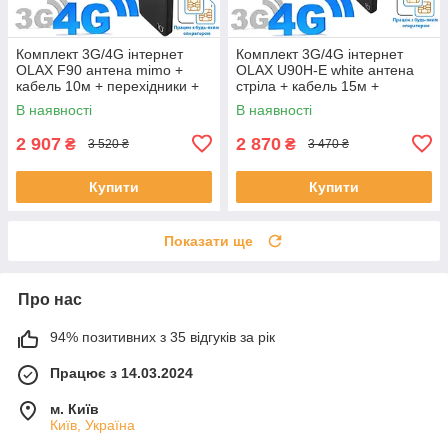
Комплект 3G/4G інтернет
Комплект 3G/4G інтернет
OLAX F90 антена mimo +
OLAX U90H-E white антена
кабель 10м + перехідники +
стріла + кабель 15м +
павербанк 10000 mAh
перехідник + павербанк
В наявності
В наявності
10000 mAh
2 907
2 870
₴
₴
3 520 ₴
3 470 ₴
Купити
Купити
Показати ще
Про нас
94% позитивних з 35 відгуків за рік
Працює з 14.03.2024
м. Київ
Київ, Україна