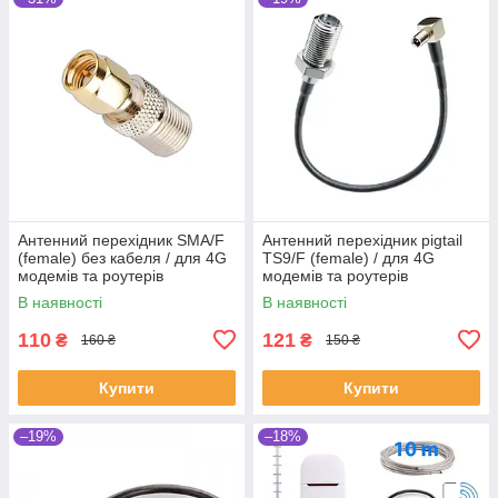
Антенний перехідник SMA/F
Антенний перехідник pigtail
(female) без кабеля / для 4G
TS9/F (female) / для 4G
модемів та роутерів
модемів та роутерів
В наявності
В наявності
110
121
₴
₴
160 ₴
150 ₴
Купити
Купити
–19%
–18%