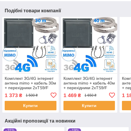
Подібні товари компанії
Комплект 3G/4G інтернет
Комплект 3G/4G інтернет
Комп
антена mimo + кабель 30м
антена mimo + кабель 40м
анте
+ перехідники 2xTS9/F
+ перехідники 2xTS9/F
+ пе
1 373
1 469
1 1
₴
₴
1 500 ₴
1 650 ₴
Купити
Купити
Акційні пропозиції та новинки
–31%
–19%