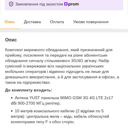
Замовлення під захистом
Опис
Доставка
Оплата
Умови повернення
Опис
Комплект мережного обладнання, який призначений для
прийому, посилення та передачі на різне абонентське
обладнання сигналу стільникового 3G/4G зв'язку. Набір
сумісний із мережами всіх національних українських
мобільних операторів і відмінно підходить не лише для
домашнього використання, а й для застосування в офісах, а
також на підприємствах.
До комплекту входить:
Антена YUST панельна MIMO GSM 3G 4G LTE 2x17
dBi 900-2700 МГц репітер;
10 метрів коаксіального кабелю (2 відрізки по 5
метрів): центральна жила – мідь; кабель обтиснутий
конекторами типу F з обох сторін;