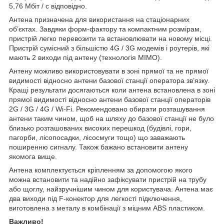
5,76 Мбіт / с відповідно.
Антена призначена для використання на стаціонарних
об’єктах. Завдяки форм-фактору та компактним розмірам,
пристрій легко перевозити та встановлювати на новому місці.
Пристрій сумісний з більшістю 4G / 3G модемів і роутерів, які
мають 2 виходи під антену (технологія MIMO).
Антену можливо використовувати в зоні прямої та не прямої
видимості відносно антени базової станції оператора зв’язку.
Кращі результати досягаються коли антена встановлена в зоні
прямої видимості відносно антени базової станції операторів
2G / 3G / 4G / Wi-Fi. Рекомендовано обирати розташування
антени таким чином, щоб на шляху до базової станції не було
близько розташованих високих перешкод (будівлі, гори,
пагорби, лісопосадки, лісосмуги тощо) що заважають
поширенню сигналу. Також бажано встановити антену
якомога вище.
Антена комплектується кріпленням за допомогою якого
можна встановити та надійно зафіксувати пристрій на трубу
або щоглу, найзручнішим чином для користувача. Антена має
два виходи під F-конектор для легкості підключення,
виготовлена з металу в комбінації з міцним ABS пластиком.
Важливо!