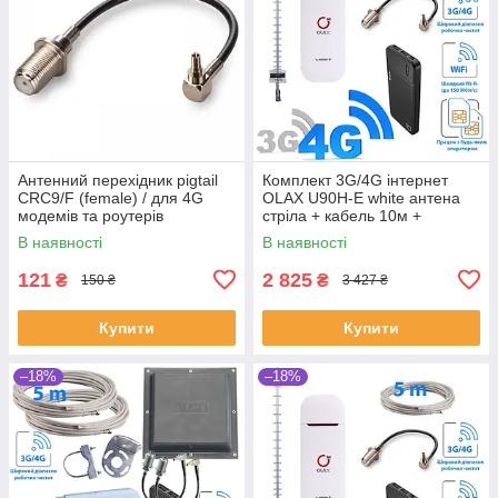
Антенний перехідник pigtail
Комплект 3G/4G інтернет
CRC9/F (female) / для 4G
OLAX U90H-E white антена
модемів та роутерів
стріла + кабель 10м +
перехідник + павербанк
В наявності
В наявності
10000 mAh
121
2 825
₴
₴
150 ₴
3 427 ₴
Купити
Купити
–18%
–18%