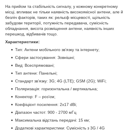
На прийом та стабільність сигналу, у кожному конкретному
місці, впливає не тільки наявність високоякісної антени, але й
безліч факторів, таких як: рельєф місцевості, щільність
забудови території, потужність передавача, сумісність
обладнання, висота розміщення антени, наявність інших
перешкод, відбивачів тощо.
Характеристики:
Тип: Антени мобільного зв’язку та інтернету;
Сфери застосування: Зовнішні;
Вид: Всеспрямовані;
Тип антени: Панельні;
Стандарт зв’язку: 3G; 4G (LTE); GSM (2G); WiFi;
Поляризація: горизонтальна / вертикальна;
Конектор: F – роз’єм;
Коефіцієнт посилення: 2x17 dBi;
Діапазон частот: 900 - 2700 мГц
Максимальна відстань передачі: 15 км;
Додаткові характеристики: Сумісність з 3G / 4G