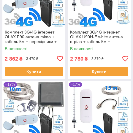
Комплект 3G/4G інтернет
Комплект 3G/4G інтернет
OLAX F90 антена mimo +
OLAX U90H-E white антена
кабель 5м + перехідники +
стріла + кабель 5м +
павербанк 10000 mAh
перехідник + павербанк
В наявності
В наявності
10000 mAh
2 862
2 780
₴
₴
3 470 ₴
3 370 ₴
Купити
Купити
–17%
–17%